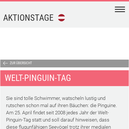
N
AKTIONSTAGE
FEIERTAGE
FERIEN
AKTIONSTAGE
ZUR ÜBERSICHT
WELT-PINGUIN-TAG
KALENDER-
DOWNLOAD
Sie sind tolle Schwimmer, watscheln lustig und
TERMINE
rutschen schon mal auf ihren Bäuchen: die Pinguine.
Am 25. April findet seit 2008 jedes Jahr der Welt-
Pinguin-Tag statt und soll darauf hinweisen, dass
IMPRESSUM
diese flugunfähigen Seevögel trotz ihrer medialen