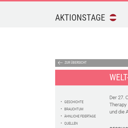
AKTIONSTAGE
FEIERTAGE
FERIEN
AKTIONSTAGE
ZUR ÜBERSICHT
WELT
KALENDER-
DOWNLOAD
Der 27. 
TERMINE
GESCHICHTE
Therapy D
BRAUCHTUM
und die 
ÄHNLICHE FEIERTAGE
IMPRESSUM
QUELLEN