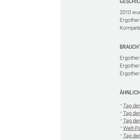
GESCHI
2010 wur
Ergother
Kompeten
BRAUCH
Ergother
Ergothera
Ergother
ÄHNLICH
Tag de
Tag der
Tag de
Welt-P
Tag de