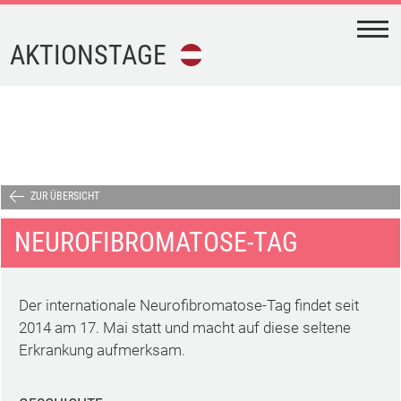
N
AKTIONSTAGE
FEIERTAGE
FERIEN
AKTIONSTAGE
ZUR ÜBERSICHT
NEUROFIBROMATOSE-TAG
KALENDER-
DOWNLOAD
Der internationale Neurofibromatose-Tag findet seit
TERMINE
2014 am 17. Mai statt und macht auf diese seltene
Erkrankung aufmerksam.
IMPRESSUM