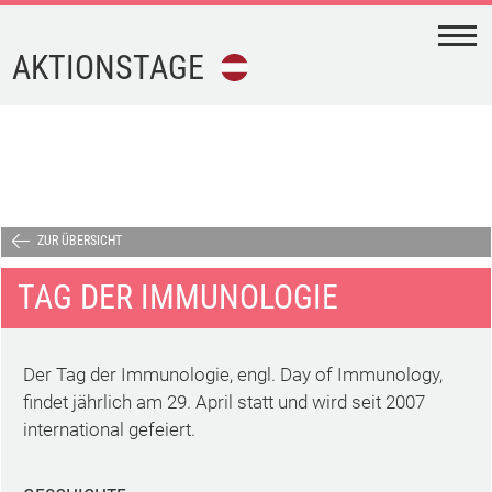
N
AKTIONSTAGE
FEIERTAGE
FERIEN
AKTIONSTAGE
ZUR ÜBERSICHT
TAG DER IMMUNOLOGIE
KALENDER-
DOWNLOAD
Der Tag der Immunologie, engl. Day of Immunology,
TERMINE
findet jährlich am 29. April statt und wird seit 2007
international gefeiert.
IMPRESSUM