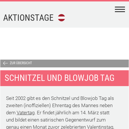
N
AKTIONSTAGE
FEIERTAGE
FERIEN
AKTIONSTAGE
ZUR ÜBERSICHT
SCHNITZEL UND BLOWJOB TAG
KALENDER-
DOWNLOAD
Seit 2002 gibt es den Schnitzel und Blowjob Tag als
TERMINE
zweiten (inoffiziellen) Ehrentag des Mannes neben
dem
Vatertag
. Er findet jährlich am 14. März statt
und bildet einen satirischen Gegenentwurf zum
IMPRESSUM
genau einen Monat zuvor zelebrierten
Valentinstag
,