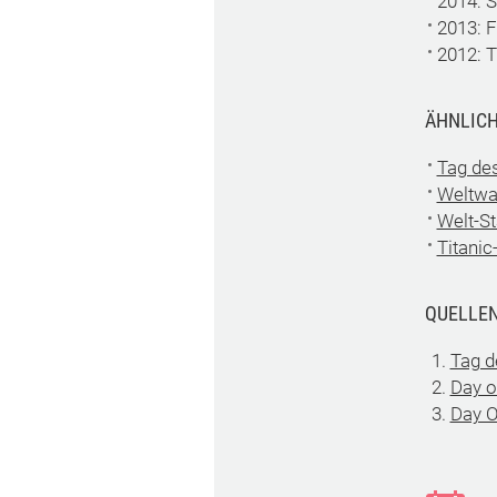
2014: 
2013: F
2012: 
ÄHNLICH
Tag de
Weltwa
Welt-S
Titani
QUELLE
Tag d
Day o
Day O