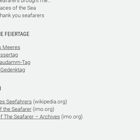
Seafarers brought me…
aces of the Sea
Thank you seafarers
E FEIERTAGE
s Meeres
ssertag
taudamm-Tag
c-Gedenktag
N
es Seefahrers
(wikipedia.org)
f the Seafarer
(imo.org)
f The Seafarer – Archives
(imo.org)