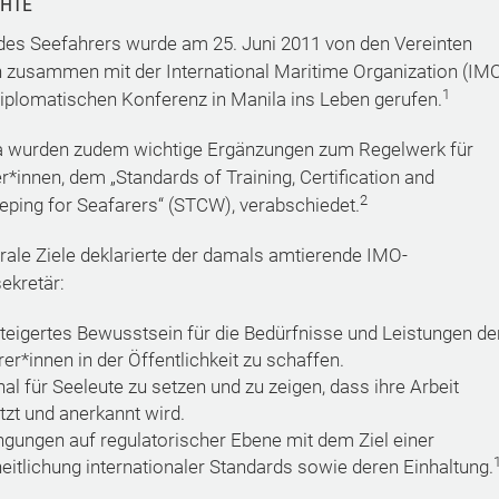
CHTE
des Seefahrers wurde am 25. Juni 2011 von den Vereinten
 zusammen mit der International Maritime Organization (IM
1
diplomatischen Konferenz in Manila ins Leben gerufen.
a wurden zudem wichtige Ergänzungen zum Regelwerk für
r*innen, dem „Standards of Training, Certification and
2
ping for Seafarers“ (STCW), verabschiedet.
trale Ziele deklarierte der damals amtierende IMO-
ekretär:
teigertes Bewusstsein für die Bedürfnisse und Leistungen de
er*innen in der Öffentlichkeit zu schaffen.
nal für Seeleute zu setzen und zu zeigen, dass ihre Arbeit
zt und anerkannt wird.
gungen auf regulatorischer Ebene mit dem Ziel einer
eitlichung internationaler Standards sowie deren Einhaltung.