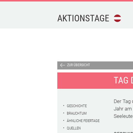
AKTIONSTAGE
FEIERTAGE
FERIEN
AKTIONSTAGE
ZUR ÜBERSICHT
TAG 
KALENDER-
DOWNLOAD
Der Tag d
TERMINE
GESCHICHTE
Jahr am 
BRAUCHTUM
Seeleute
ÄHNLICHE FEIERTAGE
IMPRESSUM
QUELLEN