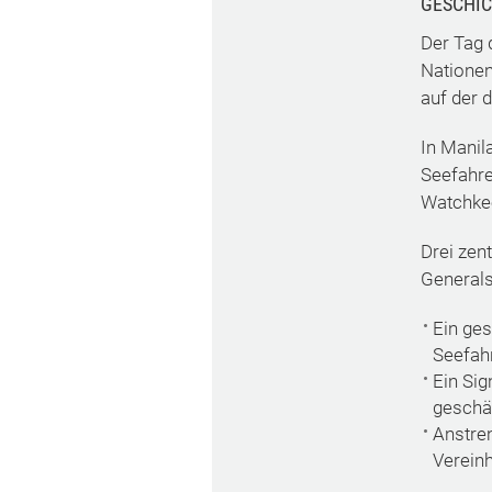
GESCHI
Der Tag 
Nationen
auf der 
In Manil
Seefahre
Watchkee
Drei zen
Generals
Ein ges
Seefahr
Ein Sig
geschät
Anstren
Vereinh