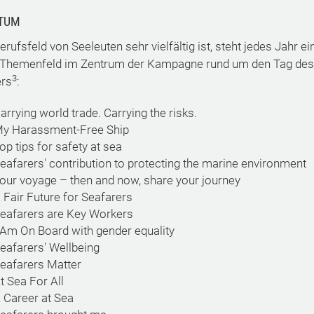
TUM
rufsfeld von Seeleuten sehr vielfältig ist, steht jedes Jahr ei
 Themenfeld im Zentrum der Kampagne rund um den Tag des
3
ers
:
arrying world trade. Carrying the risks.
My Harassment-Free Ship
op tips for safety at sea
eafarers' contribution to protecting the marine environment
our voyage – then and now, share your journey
 Fair Future for Seafarers
Seafarers are Key Workers
 Am On Board with gender equality
eafarers' Wellbeing
eafarers Matter
t Sea For All
 Career at Sea