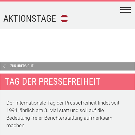
N
AKTIONSTAGE
FEIERTAGE
FERIEN
AKTIONSTAGE
ZUR ÜBERSICHT
TAG DER PRESSEFREIHEIT
KALENDER-
DOWNLOAD
Der Internationale Tag der Pressefreiheit findet seit
TERMINE
1994 jährlich am 3. Mai statt und soll auf die
Bedeutung freier Berichterstattung aufmerksam
machen.
IMPRESSUM