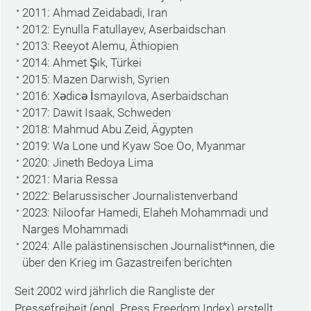
2011: Ahmad Zeidabadi, Iran
2012: Eynulla Fatullayev, Aserbaidschan
2013: Reeyot Alemu, Äthiopien
2014: Ahmet Şık, Türkei
2015: Mazen Darwish, Syrien
2016: Xədicə İsmayılova, Aserbaidschan
2017: Dawit Isaak, Schweden
2018: Mahmud Abu Zeid, Ägypten
2019: Wa Lone und Kyaw Soe Oo, Myanmar
2020: Jineth Bedoya Lima
2021: Maria Ressa
2022: Belarussischer Journalistenverband
2023: Niloofar Hamedi, Elaheh Mohammadi und
Narges Mohammadi
2024: Alle palästinensischen Journalist*innen, die
über den Krieg im Gazastreifen berichten
Seit 2002 wird jährlich die Rangliste der
Pressefreiheit (engl. Press Freedom Index) erstellt,