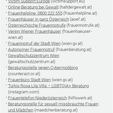
Victim Support Europe
(victimsupport.eu)
Online-Beratung bei Gewalt
(haltdergewalt.at)
Frauenhelpline: 0800 222 555
(frauenhelpline.at)
Frauenhäuser in ganz Österreich
(aoef.at)
Österreichische Frauennotrufe
(frauennotrufe.at)
Verein Wiener Frauenhäuser
(frauenhaeuser-
wien.at)
Frauennotruf der Stadt Wien
(wien.gv.at)
Autonomer Frauennotruf
(frauenberatung.at)
Gewaltschutzzentrum Wien
(gewaltschutzzentrum.at)
Beratungsstelle gegen Cybermobbing
(counteract.or.at)
Frauenbüro Stadt Wien
(wien.gv.at)
Türkis Rosa Lila Villa – LGBTQIA+ Beratung
(instagram.com)
Frauentelefon Niederösterreich
(hilfswerk.at)
Beratungsstelle für sexuell missbrauchte Frauen
und Mädchen
(maedchenberatung.at)