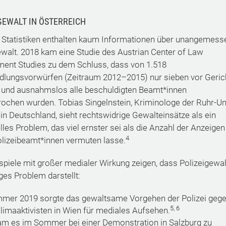
GEWALT IN ÖSTERREICH
le Statistiken enthalten kaum Informationen über unangemess
ewalt. 2018 kam eine Studie des Austrian Center of Law
ent Studies zu dem Schluss, dass von 1.518
lungsvorwürfen (Zeitraum 2012–2015) nur sieben vor Geric
 und ausnahmslos alle beschuldigten Beamt*innen
rochen wurden. Tobias Singelnstein, Kriminologe der Ruhr-Un
n Deutschland, sieht rechtswidrige Gewalteinsätze als ein
lles Problem, das viel ernster sei als die Anzahl der Anzeigen
4
lizeibeamt*innen vermuten lasse.
spiele mit großer medialer Wirkung zeigen, dass Polizeigewal
ges Problem darstellt:
mer 2019 sorgte das gewaltsame Vorgehen der Polizei geg
5, 6
limaaktivisten in Wien für mediales Aufsehen.
am es im Sommer bei einer Demonstration in Salzburg zu