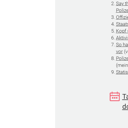
Say t
Poliz
Offiz
Staat
Kopf 
Aktiv
So ha
vor
(v
Poliz
(mein
Statis
T
d