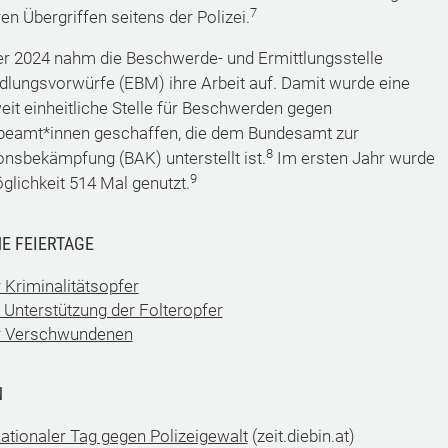
7
n Übergriffen seitens der Polizei.
r 2024 nahm die Beschwerde- und Ermittlungsstelle
lungsvorwürfe (EBM) ihre Arbeit auf. Damit wurde eine
it einheitliche Stelle für Beschwerden gegen
beamt*innen geschaffen, die dem Bundesamt zur
8
onsbekämpfung (BAK) unterstellt ist.
Im ersten Jahr wurde
9
glichkeit 514 Mal genutzt.
E FEIERTAGE
 Kriminalitätsopfer
 Unterstützung der Folteropfer
r Verschwundenen
N
nationaler Tag gegen Polizeigewalt
(zeit.diebin.at)