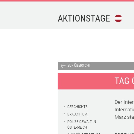
AKTIONSTAGE
FEIERTAGE
FERIEN
AKTIONSTAGE
ZUR ÜBERSICHT
TAG 
KALENDER-
DOWNLOAD
Der Inter
TERMINE
GESCHICHTE
Internati
BRAUCHTUM
März stat
POLIZEIGEWALT IN
IMPRESSUM
ÖSTERREICH