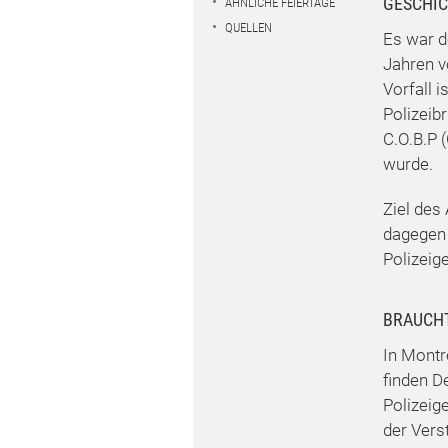
GESCHI
ÄHNLICHE FEIERTAGE
QUELLEN
Es war d
Jahren v
Vorfall i
Polizeibr
C.O.B.P (
wurde.
Ziel des
dagegen 
Polizeig
BRAUCH
In Montr
finden D
Polizeig
der Vers