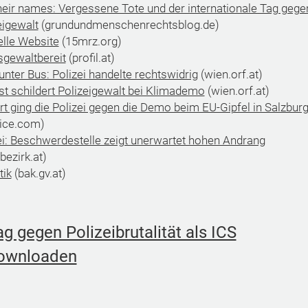
heir names: Vergessene Tote und der internationale Tag gege
eigewalt
(grundundmenschenrechtsblog.de)
ielle Website
(15mrz.org)
sgewaltbereit
(profil.at)
unter Bus: Polizei handelte rechtswidrig
(wien.orf.at)
ist schildert Polizeigewalt bei Klimademo
(wien.orf.at)
rt ging die Polizei gegen die Demo beim EU-Gipfel in Salzbur
ice.com)
ei: Beschwerdestelle zeigt unerwartet hohen Andrang
bezirk.at)
tik
(bak.gv.at)
ag gegen Polizeibrutalität als ICS
ownloaden