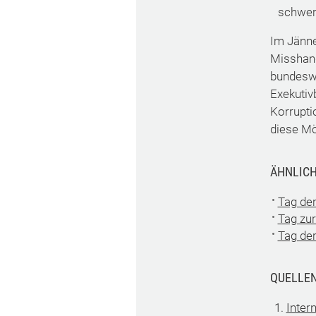
schwere
Im Jänne
Misshand
bundeswe
Exekutiv
Korrupti
diese Mö
ÄHNLICH
Tag der
Tag zur
Tag de
QUELLE
Inter