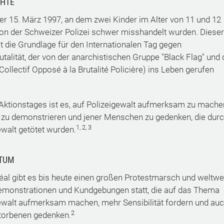
CHTE
er 15. März 1997, an dem zwei Kinder im Alter von 11 und 12
on der Schweizer Polizei schwer misshandelt wurden. Dieser
st die Grundlage für den Internationalen Tag gegen
utalität, der von der anarchistischen Gruppe "Black Flag" und 
Collectif Opposé à la Brutalité Policière) ins Leben gerufen
 Aktionstages ist es, auf Polizeigewalt aufmerksam zu mache
zu demonstrieren und jener Menschen zu gedenken, die dur
1, 2, 3
ewalt getötet wurden.
TUM
éal gibt es bis heute einen großen Protestmarsch und weltwe
emonstrationen und Kundgebungen statt, die auf das Thema
ewalt aufmerksam machen, mehr Sensibilität fordern und au
2
torbenen gedenken.