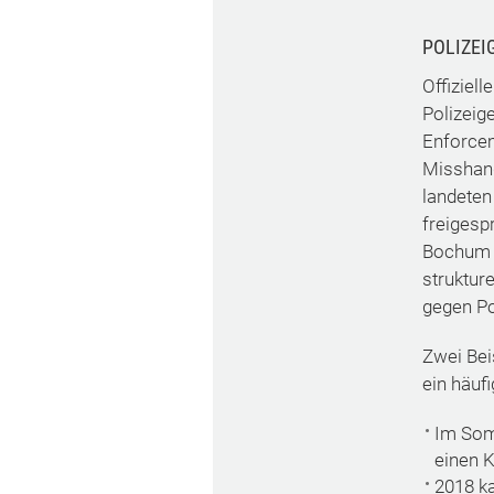
POLIZEI
Offiziel
Polizeig
Enforcem
Misshand
landeten
freigesp
Bochum i
strukture
gegen Po
Zwei Bei
ein häufi
Im Som
einen K
2018 k