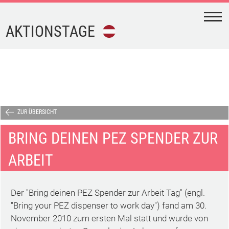
N
AKTIONSTAGE
FEIERTAGE
FERIEN
AKTIONSTAGE
ZUR ÜBERSICHT
BRING DEINEN PEZ SPENDER ZUR
KALENDER-
DOWNLOAD
ARBEIT
TERMINE
Der "Bring deinen PEZ Spender zur Arbeit Tag" (engl.
"Bring your PEZ dispenser to work day") fand am 30.
IMPRESSUM
November 2010 zum ersten Mal statt und wurde von