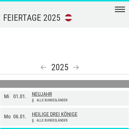
N
FEIERTAGE
2025
FEIERTAGE
FERIEN
AKTIONSTAGE
2025
KALENDER-
JÄNNER
DOWNLOAD
NEUJAHR
Mi
01.01.
§
ALLE BUNDESLÄNDER
TERMINE
HEILIGE DREI KÖNIGE
Mo
06.01.
IMPRESSUM
§
ALLE BUNDESLÄNDER