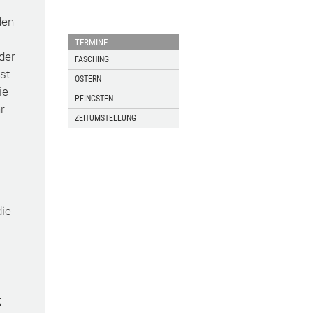
den
TERMINE
der
FASCHING
st
OSTERN
ie
PFINGSTEN
r
ZEITUMSTELLUNG
die
t