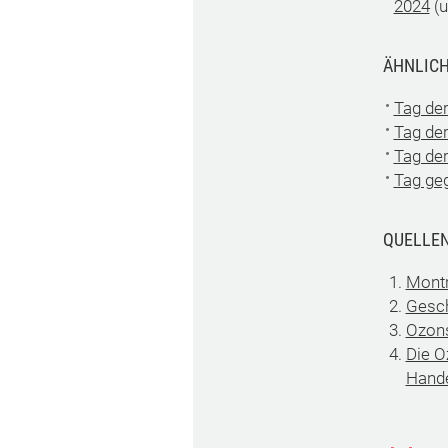
2024
(u
ÄHNLICH
Tag de
Tag der
Tag de
Tag ge
QUELLE
Montr
Gesch
Ozons
Die O
Hand