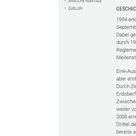
ÄHNLICHE FEIERTAGE
GESCHI
QUELLEN
1994 erk
Septembe
Dabei ge
durch 19
Reglemen
Meilenst
Eine Aus
aber ers
Durch Ze
Erdoberf
Zwischen
weiter v
2006 err
Drittel 
bereits a