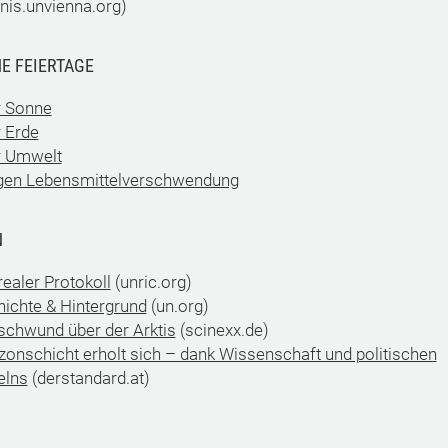
nis.unvienna.org)
E FEIERTAGE
r Sonne
 Erde
r Umwelt
gen Lebensmittelverschwendung
N
ealer Protokoll
(unric.org)
ichte & Hintergrund
(un.org)
chwund über der Arktis
(scinexx.de)
zonschicht erholt sich – dank Wissenschaft und politischen
elns
(derstandard.at)