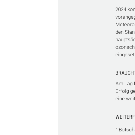
2024 kon
vorangeg
Meteorol
den Stan
hauptsäc
ozonsch
eingeset
BRAUCH
Am Tag f
Erfolg ge
eine wei
WEITERF
Botscha