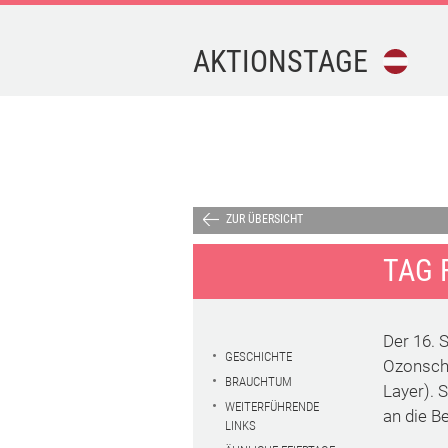
AKTIONSTAGE
FEIERTAGE
FERIEN
AKTIONSTAGE
ZUR ÜBERSICHT
TAG 
KALENDER-
DOWNLOAD
Der 16. S
TERMINE
GESCHICHTE
Ozonschi
BRAUCHTUM
Layer). 
WEITERFÜHRENDE
an die B
IMPRESSUM
LINKS