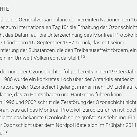
CHTE
lärte die Generalversammlung der Vereinten Nationen den 16
r zum Internationalen Tag für die Erhaltung der Ozonschicht
ht das Datum auf die Unterzeichnung des Montreal-Protokoll
7 Länder am 16. September 1987 zurück, das mit seiner
tierung der Substanzen, die den Treibahuseffekt fördern, ei
1,2
ein im Umwelt-Völkerrecht darstellt.
dünnung der Ozonschicht erfolgte bereits in den 1970er-Jahr
t 1986 wurde ein konkretes Loch über der Antarktis entdeckt.
rstörung der Ozonschicht gelangt immer mehr UV-Licht auf d
läche, das zu Hautschäden und Hautkrebs führen kann.
 1996 und 2002 schritt die Zerstörung der Ozonschicht nicht
oran, was auf das Montreal-Protokoll zurückzuführen ist, doc
eichte das bekannte Ozonloch seine größte Ausdehnung. Ein
der Ozonschicht über dem Nordpol löste sich im Frühjahr 2011
3
uf.