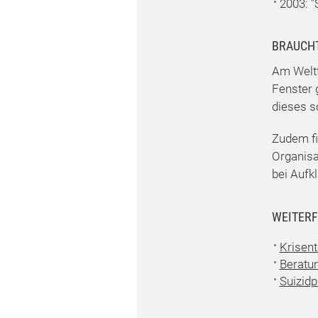
2003: "
BRAUCH
Am Weltt
Fenster 
dieses s
Zudem fi
Organisa
bei Aufk
WEITERF
Krisen
Beratun
Suizidp