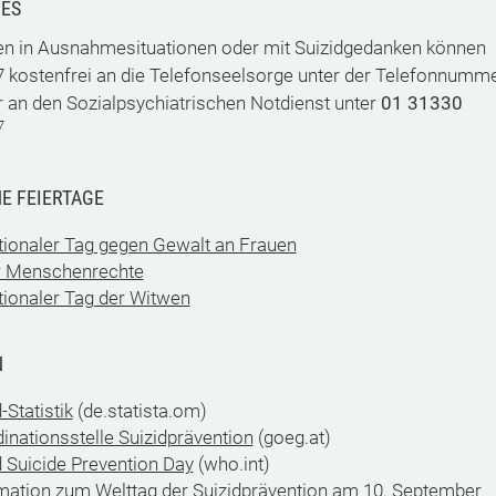
ES
 in Ausnahmesituationen oder mit Suizidgedanken können
7 kostenfrei an die Telefonseelsorge unter der Telefonnumm
 an den Sozialpsychiatrischen Notdienst unter
01 31330
7
E FEIERTAGE
tionaler Tag gegen Gewalt an Frauen
r Menschenrechte
tionaler Tag der Witwen
N
-Statistik
(de.statista.om)
inationsstelle Suizidprävention
(goeg.at)
 Suicide Prevention Day
(who.int)
mation zum Welttag der Suizidprävention am 10. September