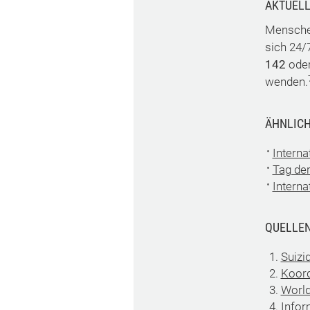
AKTUELL
Menschen
sich 24/
142
oder
wenden.
ÄHNLICH
Interna
Tag de
Interna
QUELLE
Suizid
Koord
World
Infor