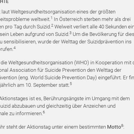
CHTE
st laut Weltgesundheitsorganisation eines der größten
1
itsprobleme weltweit.
In Österreich sterben mehr als drei
2
 pro Tag durch Suizid.
Welweit verliert alle 40 Sekunden ei
3
ein Leben aufgrund von Suizid.
Um die Bevölkerung für die
 sensibilisieren, wurde der Welttag der Suizidprävention ins
4
rufen.
 die Weltgesundheitsorganisation (WHO) in Kooperation mit 
ional Association für Suicide Prevention den Welttag der
vention (eng. World Suicide Prevention Day) eingeführt. Er fi
5
jährlich am 10. September statt.
 Aktionstages ist es, Berührungsängste im Umgang mit dem
izid abzubauen und gleichzeitig über Anzeichen und
6
ale zu informieren.
8
hr steht der Aktionstag unter einem bestimmten
Motto
: