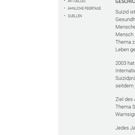
GESCHI
AKTUELLES
ÄHNLICHE FEIERTAGE
Suizid i
QUELLEN
Gesundhe
Menschen
Mensch s
Thema zu
Leben ge
2003 hat
Internat
Suizidprä
seitdem 
Ziel des
Thema Su
Warnsign
Jedes Ja