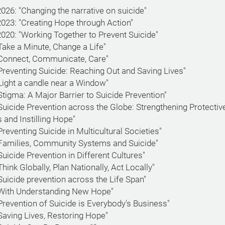
26: "Changing the narrative on suicide"
23: "Creating Hope through Action"
20: "Working Together to Prevent Suicide"
Take a Minute, Change a Life"
"Connect, Communicate, Care"
Preventing Suicide: Reaching Out and Saving Lives"
Light a candle near a Window"
Stigma: A Major Barrier to Suicide Prevention"
Suicide Prevention across the Globe: Strengthening Protectiv
 and Instilling Hope"
Preventing Suicide in Multicultural Societies"
"Families, Community Systems and Suicide"
Suicide Prevention in Different Cultures"
Think Globally, Plan Nationally, Act Locally"
Suicide prevention across the Life Span"
"With Understanding New Hope"
Prevention of Suicide is Everybody's Business"
Saving Lives, Restoring Hope"