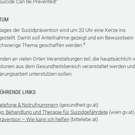
Suicide Can Be Prevented!"
TUM
ages der Suizidprävention wird um 20 Uhr eine Kerze ins
gestellt. Damit soll Anteilnahme gezeigt und ein Bewusstsein 
9
chwierige Thema geschaffen werden.
nden an vielen Orten Veranstaltungen teil, die hauptsächlich 
tionen aus dem Gesundheitsbereich veranstaltet werden un
lärungsarbeit unterstützen sollen.
ÜHRENDE LINKS
telefone & Notrufnummern
(gesundheit.gv.at)
g, Behandlung und Therapie für Suizidgefährdete
(wien.gv.at)
rävention – Wie kann ich helfen
(bittelebe.at)