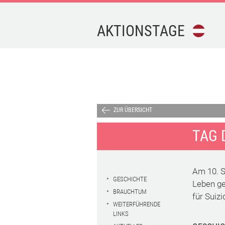
AKTIONSTAGE
FEIERTAGE
FERIEN
AKTIONSTAGE
ZUR ÜBERSICHT
TAG 
KALENDER-
DOWNLOAD
Am 10. S
TERMINE
GESCHICHTE
Leben ge
BRAUCHTUM
für Suizi
WEITERFÜHRENDE
IMPRESSUM
LINKS