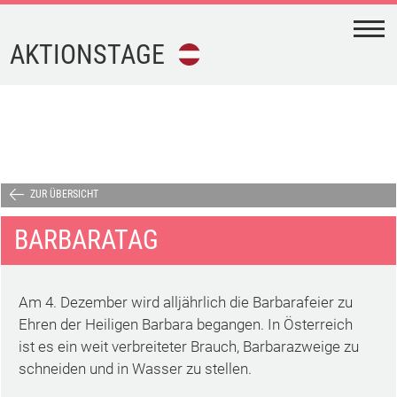
N
AKTIONSTAGE
FEIERTAGE
FERIEN
AKTIONSTAGE
ZUR ÜBERSICHT
BARBARATAG
KALENDER-
DOWNLOAD
Am 4. Dezember wird alljährlich die Barbarafeier zu
TERMINE
Ehren der Heiligen Barbara begangen. In Österreich
ist es ein weit verbreiteter Brauch, Barbarazweige zu
schneiden und in Wasser zu stellen.
IMPRESSUM